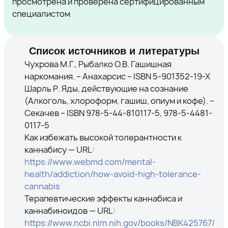
просмотрена и проверена сертифицированным
специалистом
Список источников и литературы
Чухрова М.Г., Рыбалко О.В. Гашишная
наркомания. – Анахарсис – ISBN 5-901352-19-X
Шарль Р. Яды, действующие на сознание
(Алкоголь, хлороформ, гашиш, опиум и кофе). –
Секачев – ISBN 978-5-44-810117-5, 978-5-4481-
0117-5
Как избежать высокой толерантности к
каннабису — URL:
https://www.webmd.com/mental-
health/addiction/how-avoid-high-tolerance-
cannabis
Терапевтические эффекты каннабиса и
каннабиноидов — URL:
https://www.ncbi.nlm.nih.gov/books/NBK425767/