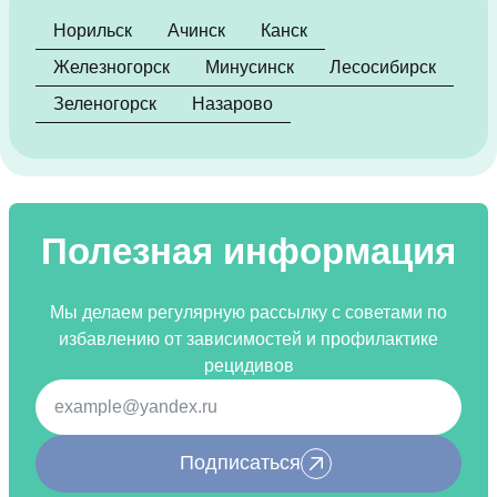
Норильск
Ачинск
Канск
Железногорск
Минусинск
Лесосибирск
Зеленогорск
Назарово
Полезная информация
Мы делаем регулярную рассылку с советами по
избавлению от зависимостей и профилактике
рецидивов
Подписаться