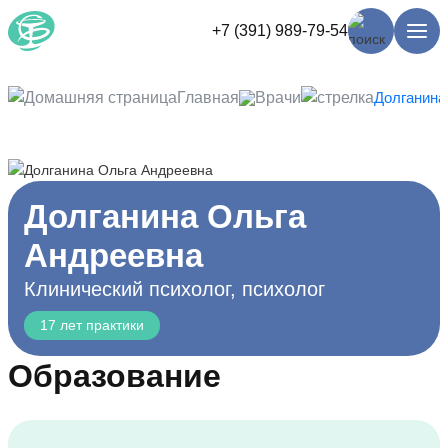
+7 (391) 989-79-54
Главная
Врачи
Долганина
Долганина Ольга
Андреевна
Клинический психолог, психолог
17 лет практики
Образование